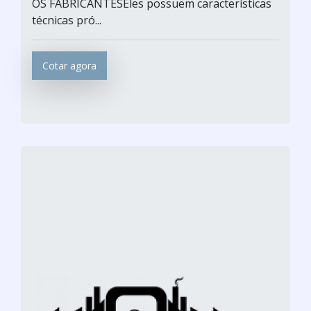
OS FABRICANTESEles possuem características
técnicas pró...
Cotar agora