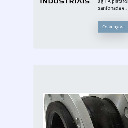
ágil. A plata
sanfonada e...
Cotar agora