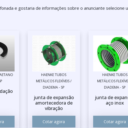
fonada e gostaria de informações sobre o anunciante selecione 
 CAETANO
HAENKE TUBOS
HAENKE TUBOS
SP
METÁLICOS FLEXÍVEIS /
METÁLICOS FLEXÍVEI
DIADEMA - SP
DIADEMA - SP
edação
junta de expansão
junta de expan
amortecedora de
aço inox
vibração
ra
Cotar agora
Cotar agora