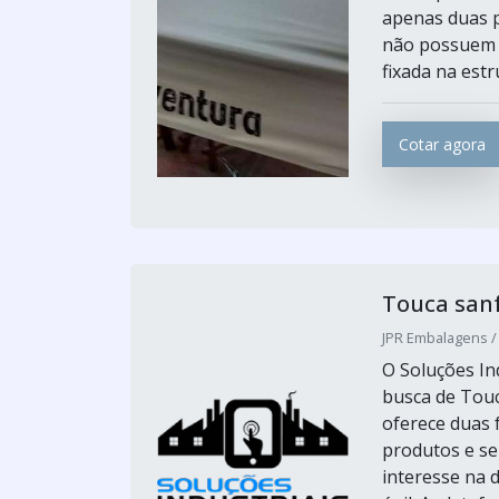
apenas duas p
não possuem 
fixada na estr
Cotar agora
Touca san
JPR Embalagens /
O Soluções Ind
busca de Touc
oferece duas 
produtos e se
interesse na 